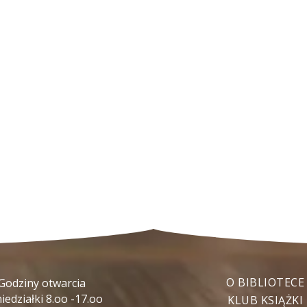
O BIBLIOTECE
Godziny otwarcia
iedziałki 8.oo -17.oo
KLUB KSIĄŻKI