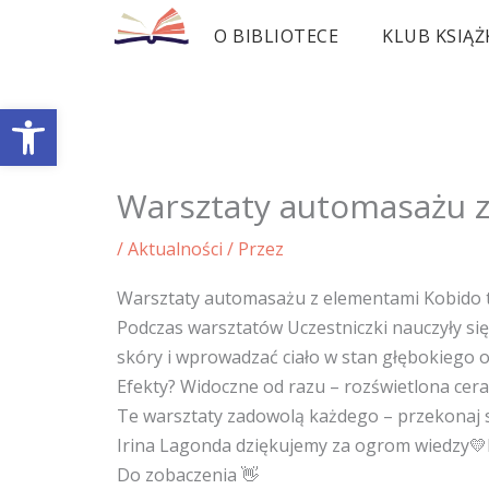
Przejdź
O BIBLIOTECE
KLUB KSIĄŻ
do
treści
Otwórz pasek narzędzi
Warsztaty automasażu 
/
Aktualności
/ Przez
Warsztaty automasażu z elementami Kobido to 
Podczas warsztatów Uczestniczki nauczyły się
skóry i wprowadzać ciało w stan głębokiego 
Efekty? Widoczne od razu – rozświetlona cer
Te warsztaty zadowolą każdego – przekonaj się na
Irina Lagonda dziękujemy za ogrom wiedzy💛Ko
Do zobaczenia 👋