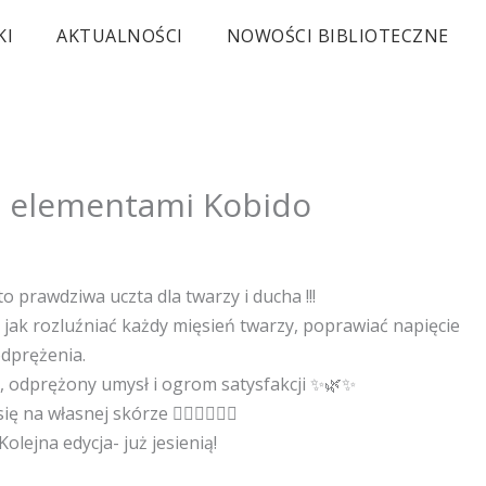
KI
AKTUALNOŚCI
NOWOŚCI BIBLIOTECZNE
z elementami Kobido
prawdziwa uczta dla twarzy i ducha !!!
 jak rozluźniać każdy mięsień twarzy, poprawiać napięcie
odprężenia.
a, odprężony umysł i ogrom satysfakcji ✨🌿✨
 własnej skórze 🙋‍♀️🙎‍♀️🙆‍♀️
lejna edycja- już jesienią!