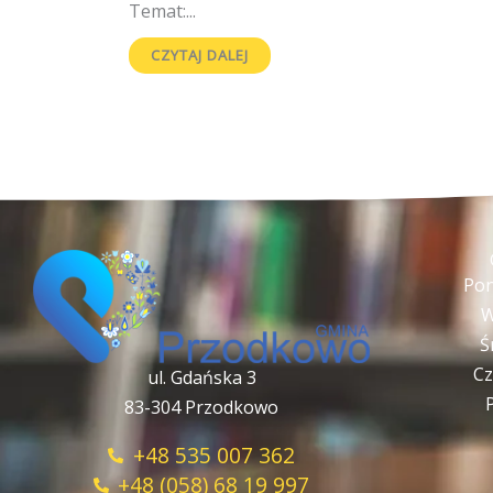
Temat:...
CZYTAJ DALEJ
Pon
W
Ś
Cz
ul. Gdańska 3
83-304 Przodkowo
+48 535 007 362
+48 (058) 68 19 997