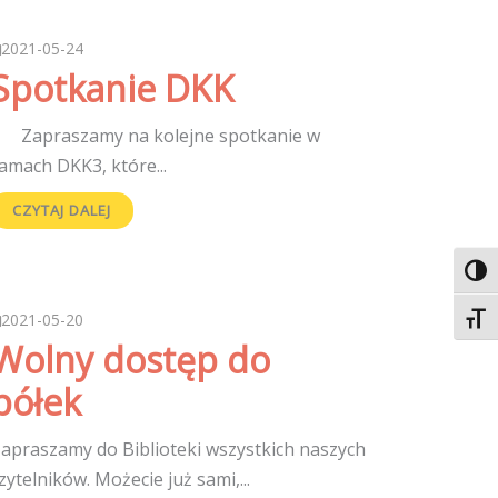
2021-05-24
Spotkanie DKK
apraszamy na kolejne spotkanie w
amach DKK3, które...
CZYTAJ DALEJ
Toggl
2021-05-20
Toggl
Wolny dostęp do
półek
apraszamy do Biblioteki wszystkich naszych
zytelników. Możecie już sami,...