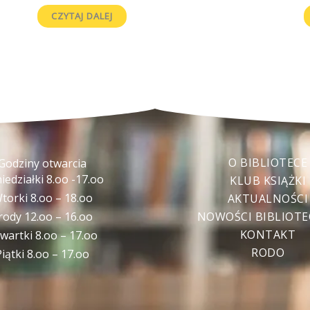
CZYTAJ DALEJ
O BIBLIOTECE
Godziny otwarcia
iedziałki 8.oo -17.oo
KLUB KSIĄŻKI
torki 8.oo – 18.oo
AKTUALNOŚCI
rody 12.oo – 16.oo
NOWOŚCI BIBLIOT
KONTAKT
wartki 8.oo – 17.oo
RODO
Piątki 8.oo – 17.oo