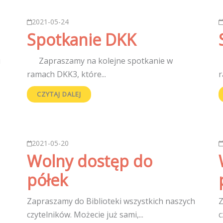
2021-05-24
Spotkanie DKK
i
Zapraszamy na kolejne spotkanie w
Z
ramach DKK3, które...
r
CZYTAJ DALEJ
2021-05-20
Wolny dostęp do
półek
Zapraszamy do Biblioteki wszystkich naszych
Z
rę”
czytelników. Możecie już sami,...
c