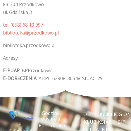
83-304 Przodkowo
ul. Gdańska 3
tel. (058) 68 19 997
biblioteka@przodkowo.pl
biblioteka.przodkowo.pl
Adresy:
E-PUAP:
BPPrzodkowo
E-DORĘCZENIA:
AE:PL-62908-36548-SIUAC-29
Godziny
O BIBLIOTECE
KATALOG ON
otwarcia
KLUB KSIĄŻKI
BIP
ul.
Poniedziałki
AKTUALNOŚCI
Gdańska 3