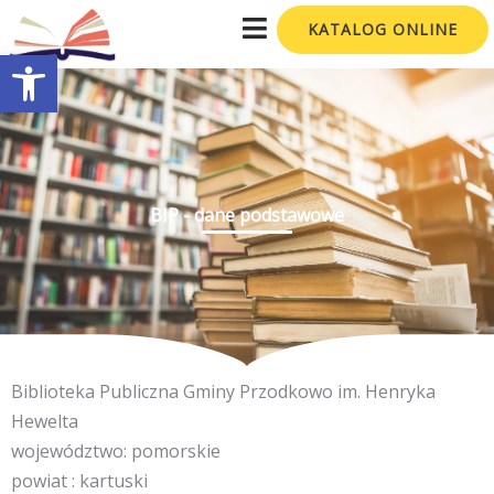
Przejdź
KATALOG ONLINE
do
Otwórz pasek narzędzi
treści
BIP - dane podstawowe
Biblioteka Publiczna Gminy Przodkowo im. Henryka
Hewelta
województwo: pomorskie
powiat : kartuski