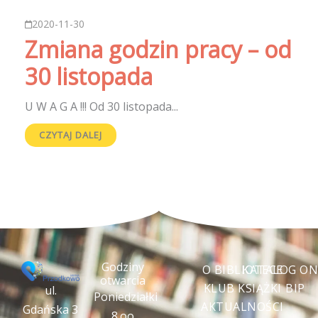
2020-11-30
Zmiana godzin pracy – od
30 listopada
U W A G A !!! Od 30 listopada...
CZYTAJ DALEJ
Godziny
O BIBLIOTECE
KATALOG ON
otwarcia
KLUB KSIĄŻKI
BIP
ul.
Poniedziałki
AKTUALNOŚCI
Gdańska 3
8.oo