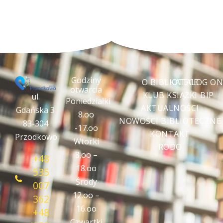
Godziny
O BIBLIOTECE
KATALOG ON
otwarcia
KLUB KSIĄŻKI
BIP
ul.
Poniedziałki
AKTUALNOŚCI
Gdańska 3
8.oo
NOWOŚCI BIBLIOTECZNE
83-304
-17.oo
KONTAKT
Przodkowo
Wtorki
RODO
8.oo –
+48
18.oo
535
Środy
007
12.oo –
362
16.oo
+48
Czwartki