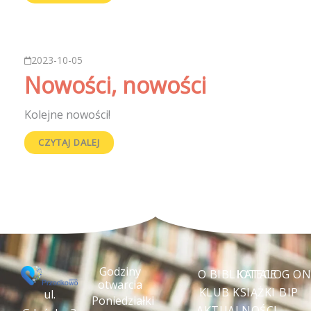
2023-10-05
Nowości, nowości
Kolejne nowości!
CZYTAJ DALEJ
Godziny
O BIBLIOTECE
KATALOG ON
otwarcia
KLUB KSIĄŻKI
BIP
ul.
Poniedziałki
AKTUALNOŚCI