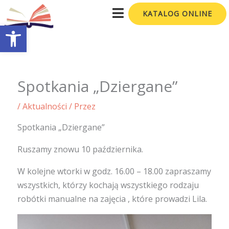
Przejdź
KATALOG ONLINE
do
Otwórz pasek narzędzi
treści
Spotkania „Dziergane”
/
Aktualności
/ Przez
Spotkania „Dziergane”
Ruszamy znowu 10 października.
W kolejne wtorki w godz. 16.00 – 18.00 zapraszamy
wszystkich, którzy kochają wszystkiego rodzaju
robótki manualne na zajęcia , które prowadzi Lila.