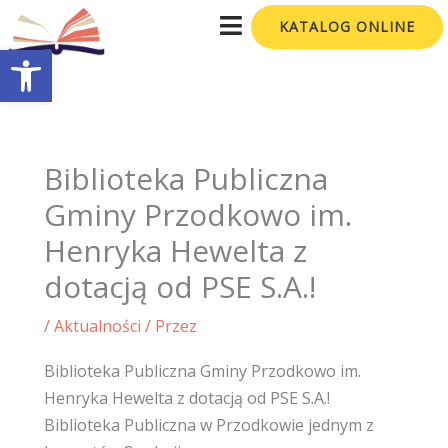
Przejdź
KATALOG ONLINE
do
Otwórz pasek narzędzi
treści
Biblioteka Publiczna
Gminy Przodkowo im.
Henryka Hewelta z
dotacją od PSE S.A.!
/
Aktualności
/ Przez
Biblioteka Publiczna Gminy Przodkowo im.
Henryka Hewelta z dotacją od PSE S.A.!
Biblioteka Publiczna w Przodkowie jednym z