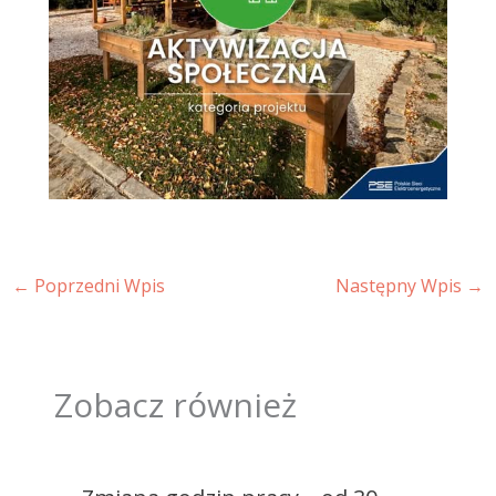
←
Poprzedni Wpis
Następny Wpis
→
Zobacz również