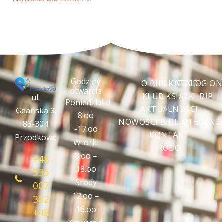
Godziny
O BIBLIOTECE
KATALOG ON
otwarcia
KLUB KSIĄŻKI
BIP
ul.
Poniedziałki
AKTUALNOŚCI
Gdańska 3
8.oo
NOWOŚCI BIBLIOTECZNE
83-304
-17.oo
KONTAKT
Przodkowo
Wtorki
RODO
8.oo –
+48
18.oo
535
Środy
007
12.oo –
362
16.oo
+48