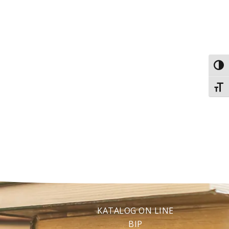
Toggl
Toggl
KATALOG ON LINE
BIP