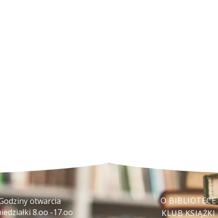
O BIBLIOTECE
Godziny otwarcia
iedziałki 8.oo -17.oo
KLUB KSIĄŻKI