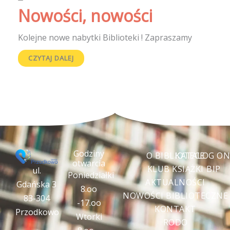
Nowości, nowości
Kolejne nowe nabytki Biblioteki ! Zapraszamy
CZYTAJ DALEJ
Godziny
O BIBLIOTECE
KATALOG ON
otwarcia
KLUB KSIĄŻKI
BIP
ul.
Poniedziałki
AKTUALNOŚCI
Gdańska 3
8.oo
NOWOŚCI BIBLIOTECZNE
83-304
-17.oo
KONTAKT
Przodkowo
Wtorki
RODO