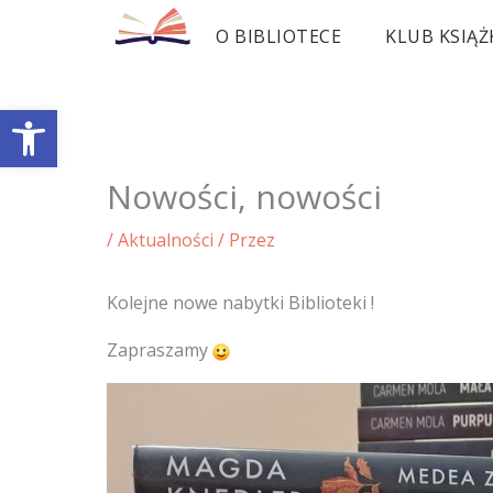
Przejdź
O BIBLIOTECE
KLUB KSIĄŻ
do
treści
Otwórz pasek narzędzi
Nowości, nowości
/
Aktualności
/ Przez
Kolejne nowe nabytki Biblioteki !
Zapraszamy