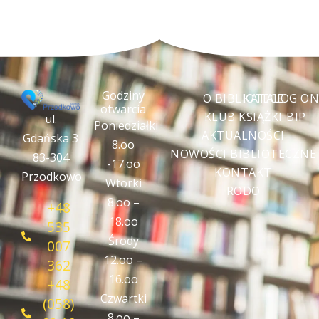
Godziny
O BIBLIOTECE
KATALOG ON
otwarcia
KLUB KSIĄŻKI
BIP
ul.
Poniedziałki
AKTUALNOŚCI
Gdańska 3
8.oo
NOWOŚCI BIBLIOTECZNE
83-304
-17.oo
KONTAKT
Przodkowo
Wtorki
RODO
8.oo –
+48
18.oo
535
Środy
007
12.oo –
362
16.oo
+48
Czwartki
(058)
8.oo –