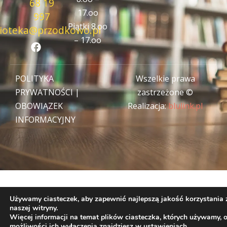
68 19
17.oo
997
Piątki 8.oo
lioteka@przodkowo.pl
F
– 17.oo
a
c
e
POLITYKA
Wszelkie prawa
b
o
PRYWATNOŚCI
|
zastrzeżone ©
o
OBOWIĄZEK
Realizacja:
blulink.pl
k
INFORMACYJNY
Używamy ciasteczek, aby zapewnić najlepszą jakość korzystania 
naszej witryny.
Więcej informacji na temat plików ciasteczka, których używamy, 
możliwości ich wyłączenia znajdziesz w
ustawieniach
.