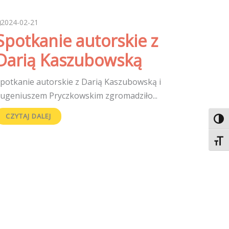
2024-02-21
Spotkanie autorskie z
Darią Kaszubowską
potkanie autorskie z Darią Kaszubowską i
ugeniuszem Pryczkowskim zgromadziło...
CZYTAJ DALEJ
Toggl
Toggl