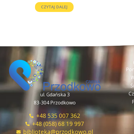
CZYTAJ DALEJ
Pon
W
Ś
Cz
ul. Gdańska 3
83-304 Przodkowo
+48 535 007 362
+48 (058) 68 19 997
biblioteka@przodkowo.pl