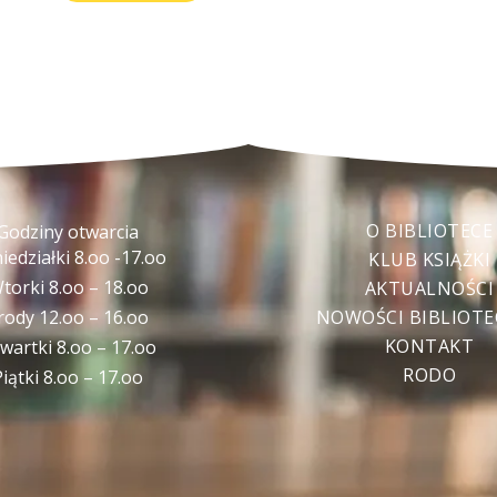
O BIBLIOTECE
Godziny otwarcia
iedziałki 8.oo -17.oo
KLUB KSIĄŻKI
torki 8.oo – 18.oo
AKTUALNOŚCI
rody 12.oo – 16.oo
NOWOŚCI BIBLIOT
KONTAKT
wartki 8.oo – 17.oo
RODO
Piątki 8.oo – 17.oo