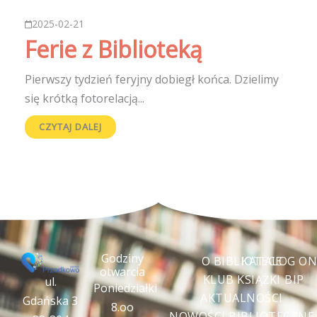
2025-02-21
Ferie z Biblioteką
Pierwszy tydzień feryjny dobiegł końca. Dzielimy
się krótką fotorelacją...
CZYTAJ DALEJ
Godziny
O BIBLIOTECE
KATALOG ON
otwarcia
KLUB KSIĄŻKI
BIP
ul.
Poniedziałki
AKTUALNOŚCI
Gdańska 3
8.oo
NOWOŚCI BIBLIOTECZNE