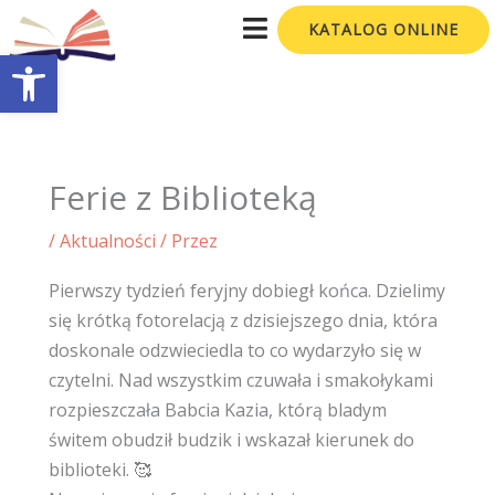
Przejdź
KATALOG ONLINE
do
Otwórz pasek narzędzi
treści
Ferie z Biblioteką
/
Aktualności
/ Przez
Pierwszy tydzień feryjny dobiegł końca. Dzielimy
się krótką fotorelacją z dzisiejszego dnia, która
doskonale odzwieciedla to co wydarzyło się w
czytelni. Nad wszystkim czuwała i smakołykami
rozpieszczała Babcia Kazia, którą bladym
świtem obudził budzik i wskazał kierunek do
biblioteki. 🥰