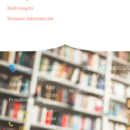
Klub książki
Nowości biblioteczne
Godziny
O BIBLIOTECE
KATALOG ON
otwarcia
KLUB KSIĄŻKI
BIP
ul.
Poniedziałki
AKTUALNOŚCI
Gdańska 3
8.oo
NOWOŚCI BIBLIOTECZNE
83-304
-17.oo
KONTAKT
Przodkowo
Wtorki
RODO
8.oo –
+48
18.oo
535
Środy
007