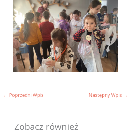
←
Poprzedni Wpis
Następny Wpis
→
Zobacz również