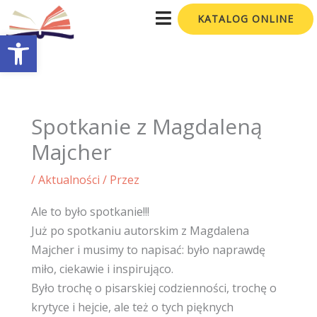
Przejdź
KATALOG ONLINE
do
Otwórz pasek narzędzi
treści
Spotkanie z Magdaleną
Majcher
/
Aktualności
/ Przez
Ale to było spotkanie!!!
Już po spotkaniu autorskim z Magdalena
Majcher i musimy to napisać: było naprawdę
miło, ciekawie i inspirująco.
Było trochę o pisarskiej codzienności, trochę o
krytyce i hejcie, ale też o tych pięknych