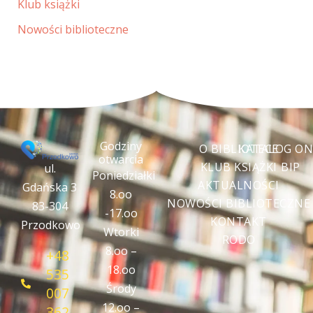
Klub książki
Nowości biblioteczne
Godziny
O BIBLIOTECE
KATALOG ON
otwarcia
KLUB KSIĄŻKI
BIP
ul.
Poniedziałki
AKTUALNOŚCI
Gdańska 3
8.oo
NOWOŚCI BIBLIOTECZNE
83-304
-17.oo
KONTAKT
Przodkowo
Wtorki
RODO
8.oo –
+48
18.oo
535
Środy
007
12.oo –
362