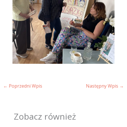
←
Poprzedni Wpis
Następny Wpis
→
Zobacz również