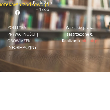
Piątki 8.oo
lioteka@przodkowo.pl
F
– 17.oo
a
c
e
POLITYKA
Wszelkie prawa
b
o
PRYWATNOŚCI
|
zastrzeżone ©
o
OBOWIĄZEK
Realizacja:
blulink.pl
k
INFORMACYJNY