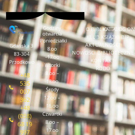
Godziny
O BIBLIOTECE
KATALOG ON
otwarcia
KLUB KSIĄŻKI
BIP
ul.
Poniedziałki
AKTUALNOŚCI
Gdańska 3
8.oo
NOWOŚCI BIBLIOTECZNE
83-304
-17.oo
KONTAKT
Przodkowo
Wtorki
RODO
8.oo –
+48
18.oo
535
Środy
007
12.oo –
362
16.oo
+48
Czwartki
(058)
8.oo –
68 19
17.oo
997