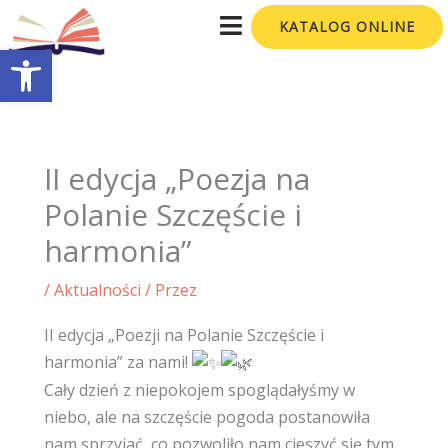
Przejdź
KATALOG ONLINE
do
Otwórz pasek narzędzi
treści
II edycja „Poezja na
Polanie Szczęście i
harmonia”
/
Aktualności
/ Przez
II edycja „Poezji na Polanie Szczęście i
harmonia” za nami!
Cały dzień z niepokojem spoglądałyśmy w
niebo, ale na szczęście pogoda postanowiła
nam sprzyjać, co pozwoliło nam cieszyć się tym