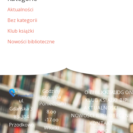
Aktualności
Bez kategorii
Klub książki
Nowości biblioteczne
Godziny
O BIBLIOTECE
KATALOG ON
otwarcia
KLUB KSIĄŻKI
BIP
ul.
Poniedziałki
AKTUALNOŚCI
Gdańska 3
8.oo
NOWOŚCI BIBLIOTECZNE
83-304
-17.oo
KONTAKT
Przodkowo
Wtorki
RODO