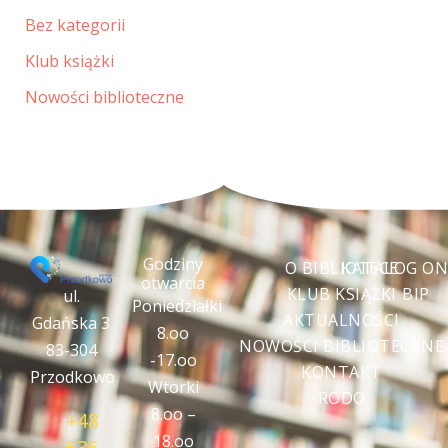
Bez kategorii
Klub książki
Nowości biblioteczne
Godziny
O BIBLIOTECE
KATALOG ON
otwarcia
KLUB KSIĄŻKI
BIP
ul.
Poniedziałki
AKTUALNOŚCI
Gdańska 3
8.oo
NOWOŚCI BIBLIOTECZNE
83-304
-17.oo
KONTAKT
Przodkowo
Wtorki
RODO
8.oo –
+48
18.oo
535