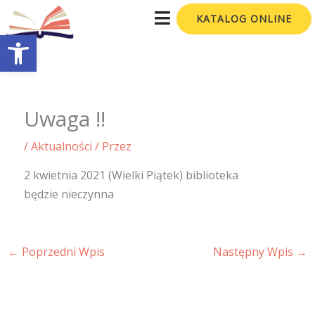
Przejdź
KATALOG ONLINE
do
Otwórz pasek narzędzi
treści
Uwaga !!
/
Aktualności
/ Przez
2 kwietnia 2021 (Wielki Piątek) biblioteka
będzie nieczynna
←
Poprzedni Wpis
Następny Wpis
→