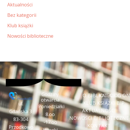
Aktualności
Bez kategorii
Klub książki
Nowości biblioteczne
Godziny
O BIBLIOTECE
KATALOG ON
otwarcia
KLUB KSIĄŻKI
BIP
ul.
Poniedziałki
AKTUALNOŚCI
Gdańska 3
8.oo
NOWOŚCI BIBLIOTECZNE
83-304
-17.oo
KONTAKT
Przodkowo
Wtorki