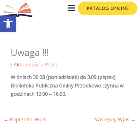
Przejdź
KATALOG ONLINE
do
Otwórz pasek narzędzi
treści
Uwaga !!!
/
Aktualności
/ Przez
W dniach 30.08 (poniedziałek) do 3.09 (piątek)
Biblioteka Publiczna Gminy Przodkowo czynna w
godzinach 12.00 – 16.00.
←
Poprzedni Wpis
Następny Wpis
→