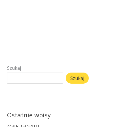
Szukaj
Szukaj
Ostatnie wpisy
zŁapą na sercu