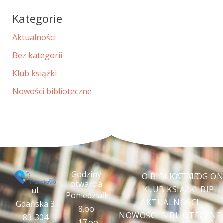
Kategorie
Aktualności
Bez kategorii
Klub książki
Nowości biblioteczne
Godziny
O BIBLIOTECE
KATALOG ON
otwarcia
KLUB KSIĄŻKI
BIP
ul.
Poniedziałki
AKTUALNOŚCI
Gdańska 3
8.oo
NOWOŚCI BIBLIOTECZNE
83-304
-17.oo