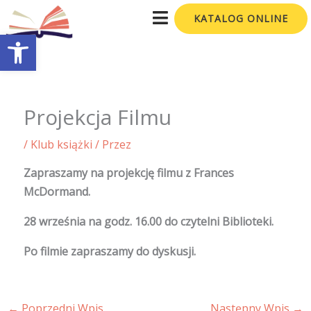
Przejdź
KATALOG ONLINE
do
Otwórz pasek narzędzi
treści
Projekcja Filmu
/
Klub książki
/ Przez
Zapraszamy na projekcję filmu z Frances
McDormand.
28 września na godz. 16.00 do czytelni Biblioteki.
Po filmie zapraszamy do dyskusji.
←
Poprzedni Wpis
Następny Wpis
→