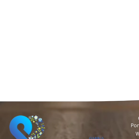
Pon
W