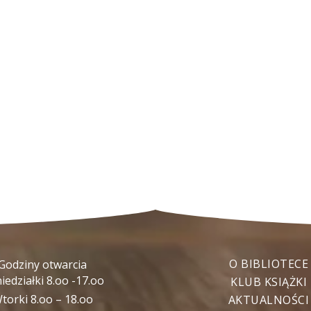
O BIBLIOTECE
Godziny otwarcia
iedziałki 8.oo -17.oo
KLUB KSIĄŻKI
torki 8.oo – 18.oo
AKTUALNOŚCI