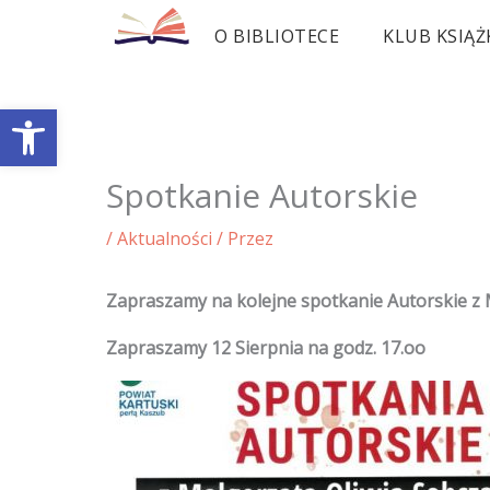
Przejdź
O BIBLIOTECE
KLUB KSIĄŻ
do
treści
Otwórz pasek narzędzi
Spotkanie Autorskie
/
Aktualności
/ Przez
Zapraszamy na kolejne spotkanie Autorskie z 
Zapraszamy 12 Sierpnia na godz. 17.oo