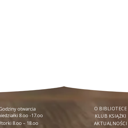
O BIBLIOTECE
Godziny otwarcia
iedziałki 8.oo -17.oo
KLUB KSIĄŻKI
torki 8.oo – 18.oo
AKTUALNOŚCI