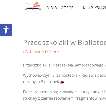
Przejdź
O BIBLIOTECE
KLUB KSIĄŻ
do
treści
Otwórz pasek narzędzi
Przedszkolaki w Bibliote
/
Aktualności
/ Przez
Przedszkolaki z Przedszkola Samorządowego w 
Wychowawczyni Eliza Kostecka – Recław z pani
ubranych Biedronek
Dzieci zapoznały się z zasadami korzystania z bi
słuchały z zainteresowaniem, fragmentów now