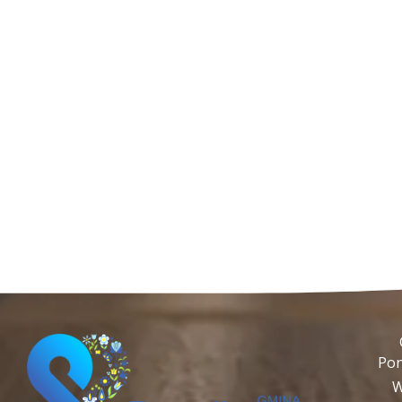
Pon
W