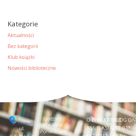
Kategorie
Aktualności
Bez kategorii
Klub książki
Nowości biblioteczne
Godziny
O BIBLIOTECE
KATALOG ON
otwarcia
KLUB KSIĄŻKI
BIP
ul.
Poniedziałki
AKTUALNOŚCI