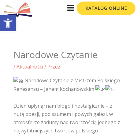
Przejdź
KATALOG ONLINE
do
Otwórz pasek narzędzi
treści
Narodowe Czytanie
/
Aktualności
/ Przez
Narodowe Czytanie z Mistrzem Polskiego
Renesansu – Janem Kochanowskim
Dzień upłynął nam błogo i nostalgicznie – z
nutą poezji, pod szumem lipowych gałęzi, w
atmosferze zadumy nad twórczością jednego z
najwybitniejszych twórców polskiego