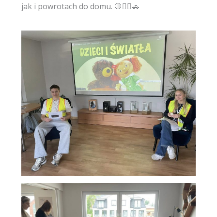
jak i powrotach do domu. 🛑🚶‍♀️🚗