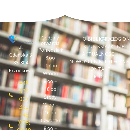
Godziny
O BIBLIOTECE
KATALOG ON
otwarcia
KLUB KSIĄŻKI
BIP
ul.
Poniedziałki
AKTUALNOŚCI
Gdańska 3
8.oo
NOWOŚCI BIBLIOTECZNE
83-304
-17.oo
KONTAKT
Przodkowo
Wtorki
RODO
8.oo –
+48
18.oo
535
Środy
007
12.oo –
362
16.oo
+48
Czwartki
(058)
8.oo –