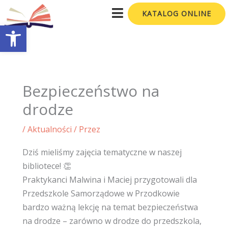
Przejdź
KATALOG ONLINE
do
Otwórz pasek narzędzi
treści
Bezpieczeństwo na
drodze
/
Aktualności
/ Przez
Dziś mieliśmy zajęcia tematyczne w naszej
bibliotece! 👏
Praktykanci Malwina i Maciej przygotowali dla
Przedszkole Samorządowe w Przodkowie
bardzo ważną lekcję na temat bezpieczeństwa
na drodze – zarówno w drodze do przedszkola,