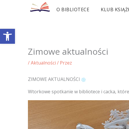
Przejdź
O BIBLIOTECE
KLUB KSIĄŻ
do
treści
Otwórz pasek narzędzi
Zimowe aktualności
/
Aktualności
/ Przez
ZIMOWE AKTUALNOŚCI
Wtorkowe spotkanie w bibliotece i cacka, któr