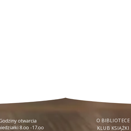
O BIBLIOTECE
Godziny otwarcia
iedziałki 8.oo -17.oo
KLUB KSIĄŻKI