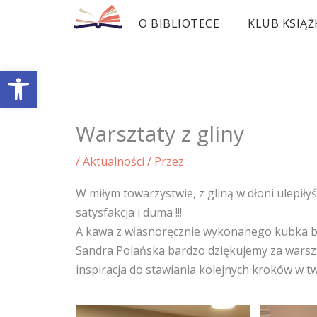
Przejdź
O BIBLIOTECE
KLUB KSIĄŻ
do
treści
Otwórz pasek narzędzi
Warsztaty z gliny
/
Aktualności
/ Przez
W miłym towarzystwie, z gliną w dłoni ulepiły
satysfakcja i duma !!!
A kawa z własnoręcznie wykonanego kubka b
Sandra Polańska bardzo dziękujemy za warszta
inspiracja do stawiania kolejnych kroków w tw