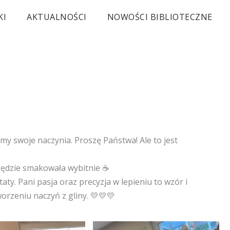
KI
AKTUALNOŚCI
NOWOŚCI BIBLIOTECZNE
śmy swoje naczynia. Proszę Państwa! Ale to jest
ędzie smakowała wybitnie ☕
ty. Pani pasja oraz precyzja w lepieniu to wzór i
orzeniu naczyń z gliny. 💛💛💛