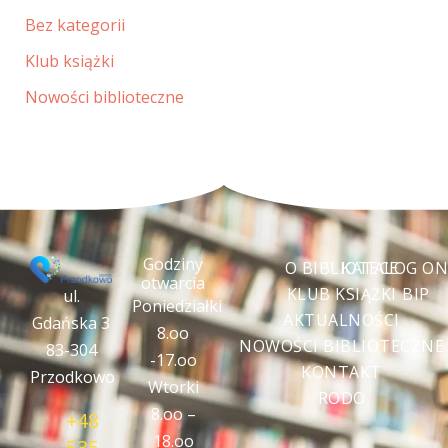
Bez kategorii
Klub książki
Nowości biblioteczne
Godziny
O BIBLIOTECE
KATALOG ON
otwarcia
KLUB KSIĄŻKI
BIP
ul.
Poniedziałki
AKTUALNOŚCI
Gdańska 3
8.oo
NOWOŚCI BIBLIOTECZNE
83-304
-17.oo
KONTAKT
Przodkowo
Wtorki
RODO
8.oo –
+48
18.oo
535