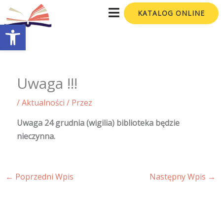
Przejdź
KATALOG ONLINE
do
Otwórz pasek narzędzi
treści
Uwaga !!!
/
Aktualności
/ Przez
Uwaga 24 grudnia (wigilia) biblioteka będzie
nieczynna.
←
Poprzedni Wpis
Następny Wpis
→