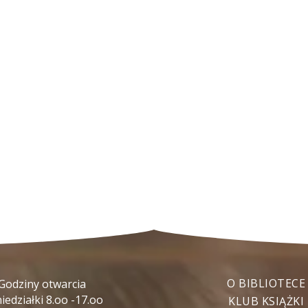
O BIBLIOTECE
Godziny otwarcia
iedziałki 8.oo -17.oo
KLUB KSIĄŻKI