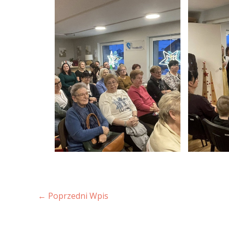
←
Poprzedni Wpis