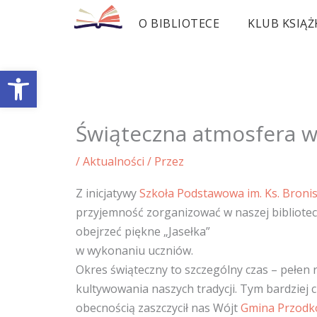
Przejdź
O BIBLIOTECE
KLUB KSIĄŻ
do
treści
Otwórz pasek narzędzi
Świąteczna atmosfera w 
/
Aktualności
/ Przez
Z inicjatywy
Szkoła Podstawowa im. Ks. Bron
przyjemność zorganizować w naszej bibliote
obejrzeć piękne „Jasełka”
w wykonaniu uczniów.
Okres świąteczny to szczególny czas – pełen 
kultywowania naszych tradycji. Tym bardziej 
obecnością zaszczycił nas Wójt
Gmina Przod