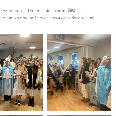
t wspólnota i dzielenie się dobrem
atorom za obecność oraz stworzenie świątecznej