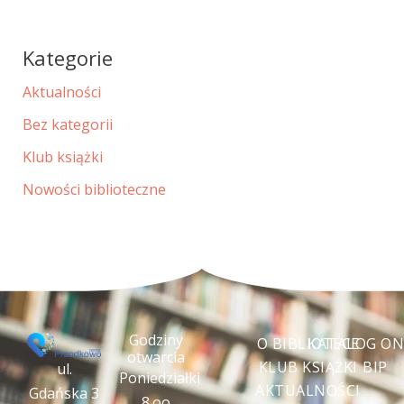
Kategorie
Aktualności
Bez kategorii
Klub książki
Nowości biblioteczne
Godziny
O BIBLIOTECE
KATALOG ON
otwarcia
KLUB KSIĄŻKI
BIP
ul.
Poniedziałki
AKTUALNOŚCI
Gdańska 3
8.oo