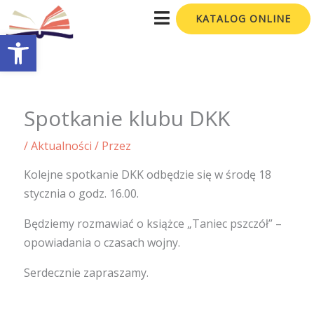
Przejdź
KATALOG ONLINE
do
Otwórz pasek narzędzi
treści
Spotkanie klubu DKK
/
Aktualności
/ Przez
Kolejne spotkanie DKK odbędzie się w środę 18
stycznia o godz. 16.00.
Będziemy rozmawiać o książce „Taniec pszczół” –
opowiadania o czasach wojny.
Serdecznie zapraszamy.