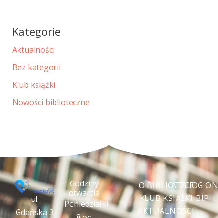
Kategorie
Aktualności
Bez kategorii
Klub książki
Nowości biblioteczne
Godziny
O BIBLIOTECE
KATALOG ON
otwarcia
KLUB KSIĄŻKI
BIP
ul.
Poniedziałki
AKTUALNOŚCI
Gdańska 3
8.oo