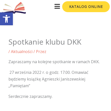
Przejdź
KATALOG ONLINE
do
Otwórz pasek narzędzi
treści
Spotkanie klubu DKK
/
Aktualności
/ Przez
Zapraszamy na kolejne spotkanie w ramach DKK.
27 września 2022 r. o godz. 17.00. Omawiać
będziemy książkę Agnieszki Janiszewskiej
„Pamiętam”
Serdecznie zapraszamy.