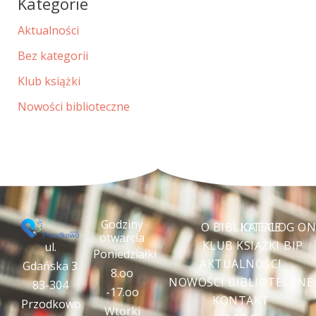
Kategorie
Aktualności
Bez kategorii
Klub książki
Nowości biblioteczne
Godziny
O BIBLIOTECE
KATALOG ON
otwarcia
KLUB KSIĄŻKI
BIP
ul.
Poniedziałki
AKTUALNOŚCI
Gdańska 3
8.oo
NOWOŚCI BIBLIOTECZNE
83-304
-17.oo
KONTAKT
Przodkowo
Wtorki