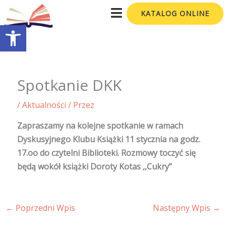
Przejdź
KATALOG ONLINE
do
Otwórz pasek narzędzi
treści
Spotkanie DKK
/
Aktualności
/ Przez
Zapraszamy na kolejne spotkanie w ramach
Dyskusyjnego Klubu Książki 11 stycznia na godz.
17.oo do czytelni Biblioteki. Rozmowy toczyć się
będą wokół książki Doroty Kotas ,,Cukry”
←
Poprzedni Wpis
Następny Wpis
→