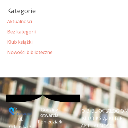
Kategorie
Aktualności
Bez kategorii
Klub książki
Nowości biblioteczne
Godziny
O BIBLIOTECE
KATALOG ON
otwarcia
KLUB KSIĄŻKI
BIP
ul.
Poniedziałki
AKTUALNOŚCI
Gdańska 3