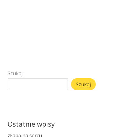
Szukaj
Szukaj
Ostatnie wpisy
zŁapą na sercu