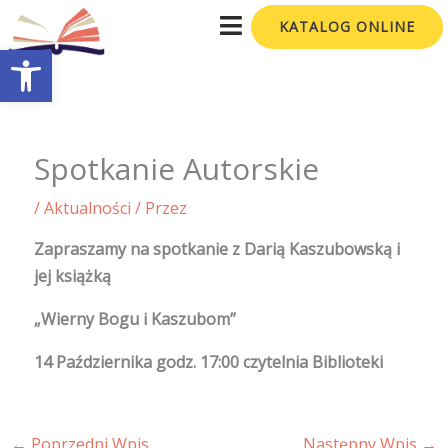
Przejdź
KATALOG ONLINE
do
Otwórz pasek narzędzi
treści
Spotkanie Autorskie
/
Aktualności
/ Przez
Zapraszamy na spotkanie z Darią Kaszubowską i
jej książką
„Wierny Bogu i Kaszubom”
14 Października godz. 17:00 czytelnia Biblioteki
←
Poprzedni Wpis
Następny Wpis
→