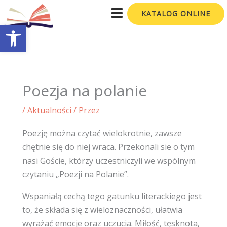
Przejdź
KATALOG ONLINE
do
Otwórz pasek narzędzi
treści
Poezja na polanie
/
Aktualności
/ Przez
Poezję można czytać wielokrotnie, zawsze
chętnie się do niej wraca. Przekonali sie o tym
nasi Goście, którzy uczestniczyli we wspólnym
czytaniu „Poezji na Polanie”.
Wspaniałą cechą tego gatunku literackiego jest
to, że składa się z wieloznaczności, ułatwia
wyrażać emocje oraz uczucia. Miłość, tęsknota,