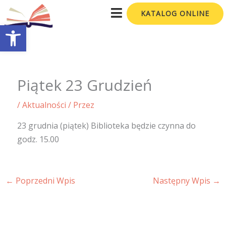
Przejdź
KATALOG ONLINE
do
Otwórz pasek narzędzi
treści
Piątek 23 Grudzień
/
Aktualności
/ Przez
23 grudnia (piątek) Biblioteka będzie czynna do
godz. 15.00
←
Poprzedni Wpis
Następny Wpis
→