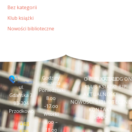
Bez kategorii
Klub książki
Nowości biblioteczne
Godziny
O BIBLIOTECE
KATALOG ON
otwarcia
KLUB KSIĄŻKI
BIP
ul.
Poniedziałki
AKTUALNOŚCI
Gdańska 3
8.oo
NOWOŚCI BIBLIOTECZNE
83-304
-17.oo
KONTAKT
Przodkowo
Wtorki
RODO
8.oo –
+48
18.oo
535