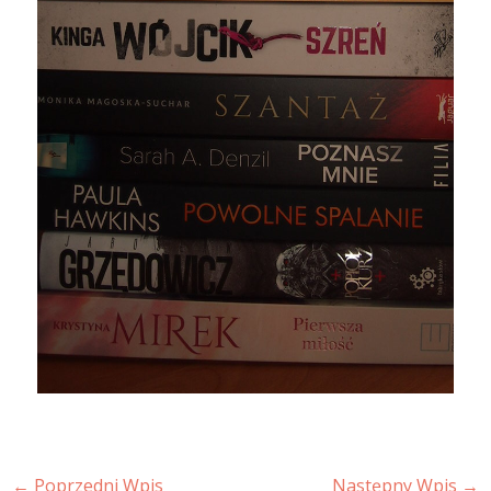
←
Poprzedni Wpis
Następny Wpis
→