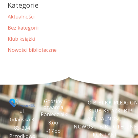
Kategorie
Aktualności
Bez kategorii
Klub książki
Nowości biblioteczne
Godziny
O BIBLIOTECE
KATALOG ON
otwarcia
KLUB KSIĄŻKI
BIP
ul.
Poniedziałki
AKTUALNOŚCI
Gdańska 3
8.oo
NOWOŚCI BIBLIOTECZNE
83-304
-17.oo
KONTAKT
Przodkowo