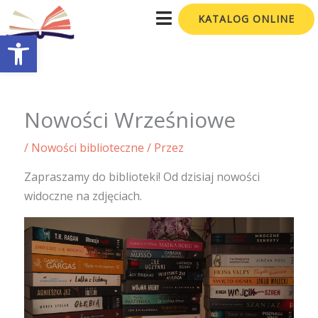
Przejdź
KATALOG ONLINE
do
Otwórz pasek narzędzi
treści
Nowości Wrześniowe
/
Nowości biblioteczne
/ Przez
Zapraszamy do biblioteki! Od dzisiaj nowości
widoczne na zdjęciach.