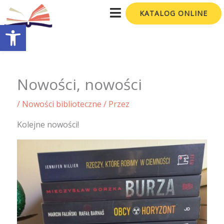
Przejdź
KATALOG ONLINE
do
Otwórz pasek narzędzi
treści
Nowości, nowości
/
Nowości biblioteczne
/ Przez
Kolejne nowości!