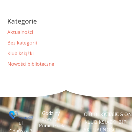
Kategorie
Aktualności
Bez kategorii
Klub książki
Nowości biblioteczne
Godziny
O BIBLIOTECE
KATALOG ON
otwarcia
KLUB KSIĄŻKI
BIP
ul.
Poniedziałki
AKTUALNOŚCI
Gdańska 3