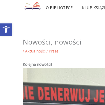
Przejdź
O BIBLIOTECE
KLUB KSIĄŻ
do
treści
Otwórz pasek narzędzi
Nowości, nowości
/
Aktualności
/ Przez
Kolejne nowości!