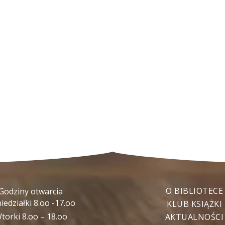
O BIBLIOTECE
Godziny otwarcia
iedziałki 8.oo -17.oo
KLUB KSIĄŻKI
torki 8.oo – 18.oo
AKTUALNOŚCI