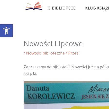
Przejdź
O BIBLIOTECE
KLUB KSIĄŻ
do
treści
Otwórz pasek narzędzi
Nowości Lipcowe
/
Nowości biblioteczne
/ Przez
Zapraszamy do biblioteki! Nowości już na pół
książki.