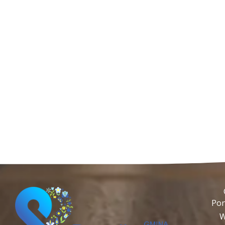
Pon
W