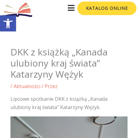
Przejdź
KATALOG ONLINE
do
Otwórz pasek narzędzi
treści
DKK z książką „Kanada
ulubiony kraj świata”
Katarzyny Wężyk
/
Aktualności
/ Przez
Lipcowe spotkanie DKK z książką „Kanada
ulubiony kraj świata” Katarzyny Wężyk.