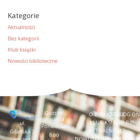
Kategorie
Aktualności
Bez kategorii
Klub książki
Nowości biblioteczne
Godziny
O BIBLIOTECE
KATALOG ON
otwarcia
KLUB KSIĄŻKI
BIP
ul.
Poniedziałki
AKTUALNOŚCI
Gdańska 3
8.oo
NOWOŚCI BIBLIOTECZNE