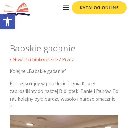
Przejdź
KATALOG ONLINE
do
Otwórz pasek narzędzi
treści
Babskie gadanie
/
Nowości biblioteczne
/ Przez
Kolejne „Babskie gadanie”
Po raz kolejny w przeddzień Dnia Kobiet
zaprosiliśmy do naszej Biblioteki Panie i Panów. Po
raz kolejny było bardzo wesoło i bardzo smacznie
!!!