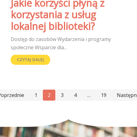
Jakie korzyści płyną z
korzystania z usług
lokalnej biblioteki?
Dostęp do zasobów Wydarzenia i programy
społeczne Wsparcie dla...
CZYTAJ DALEJ
Poprzednie
1
2
3
4
…
19
Następn